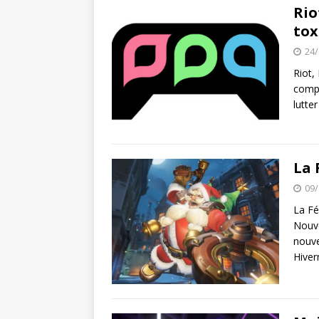
Super Mario Ma
[ 21/03/2020 ]
Rio
tox
ACTU DES JEUX VIDÉO
24/
Spiritfarer : 
[ 03/10/2020 ]
Riot,
compa
lutte
La 
09/
La Fé
Nouve
nouve
Hiver