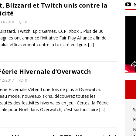
ker 2 : La seule limite est votre imagination !
t, Blizzard et Twitch unis contre la
icité
03/2018
0
vivre sa meilleure mort
ACTU DES JEUX VIDÉO
 Blizzard, Twitch, Epic Games, CCP, Xbox… Plus de 30
gnies ont annoncé l’initiative Fair Play Alliance afin de
r plus efficacement contre la toxicité en ligne.
[…]
Féerie Hivernale d’Overwatch
12/2017
0
erie Hivernale s’étend une fois de plus à Overwatch.
au mode, nouveaux skins, découvrez toutes les
autés des festivités hivernales en jeu ! Certes, la Féerie
nale pour Noël dans Overwatch, c’est surtout faire
[…]
S
F
N