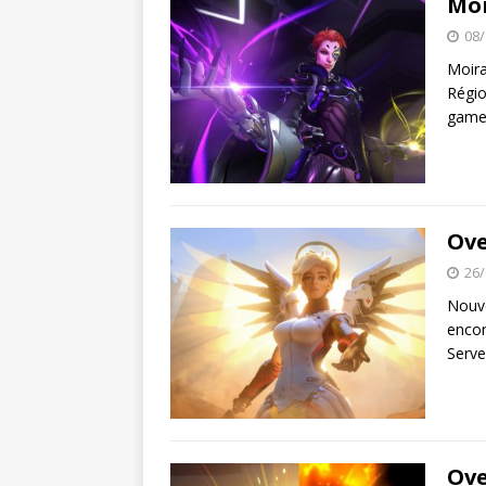
Moi
08/
Moira
Régio
game
Ove
26/
Nouve
encor
Serve
Ove