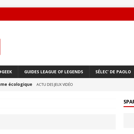
#GEEK
GUIDES LEAGUE OF LEGENDS
SÉLEC’ DE PAOLO
oème écologique
ACTU DES JEUX VIDÉO
une amitié qui réchauffe le cœur !
ACTU DES JEUX
SPA
ge à vol d’oiseau
ACTU DES JEUX VIDÉO