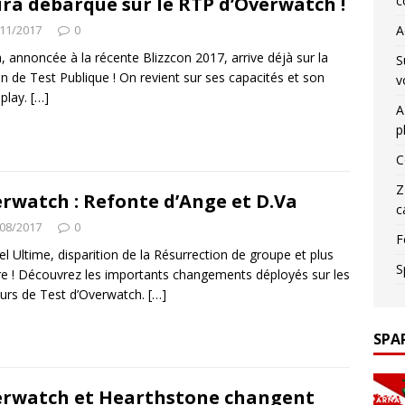
ra débarque sur le RTP d’Overwatch !
c
11/2017
0
A
, annoncée à la récente Blizzcon 2017, arrive déjà sur la
S
n de Test Publique ! On revient sur ses capacités et son
v
play.
[…]
A
p
C
Z
rwatch : Refonte d’Ange et D.Va
c
08/2017
0
F
l Ultime, disparition de la Résurrection de groupe et plus
S
e ! Découvrez les importants changements déployés sur les
urs de Test d’Overwatch.
[…]
SPA
rwatch et Hearthstone changent