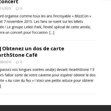
concert
11/2015
0
ard organise comme tous les ans l’incroyable « BlizzCon »
 et 7 novembre 2015. Les fans se ruent sur les billets
rée ! Le groupe Linkin Park, l’invité spécial de cette année,
ra un concert pour l’occasion.
[…]
] Obtenez un dos de carte
rthStone Café
08/2015
0
passez vos longues soirées seul(e) devant HearthStone ? Il
ors falloir sortir de votre caverne pour espérer obtenir le dos
rte « Au coin du feu » ! Voici une petite astuce pour obtenir
]