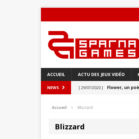
ACCUEIL
ACTU DES JEUX VIDÉO
Flower, un p
NEWS
[ 29/07/2020 ]
Never Alone : 
[ 27/03/2020 ]
Accueil
Blizzard
VIDÉO
Blizzard
Aery : Un voya
[ 21/03/2020 ]