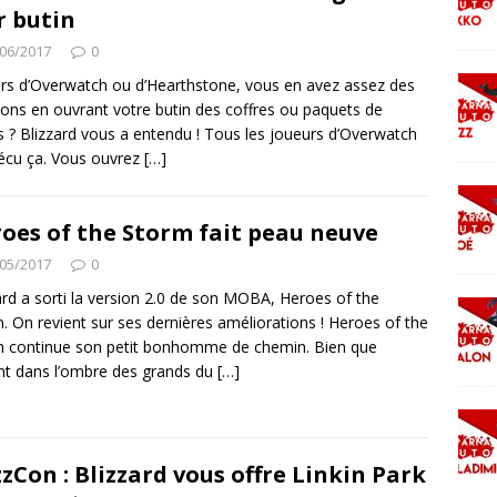
r butin
06/2017
0
rs d’Overwatch ou d’Hearthstone, vous en avez assez des
ons en ouvrant votre butin des coffres ou paquets de
s ? Blizzard vous a entendu ! Tous les joueurs d’Overwatch
écu ça. Vous ouvrez
[…]
oes of the Storm fait peau neuve
05/2017
0
ard a sorti la version 2.0 de son MOBA, Heroes of the
. On revient sur ses dernières améliorations ! Heroes of the
 continue son petit bonhomme de chemin. Bien que
nt dans l’ombre des grands du
[…]
zzCon : Blizzard vous offre Linkin Park