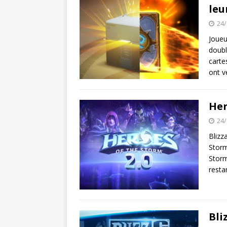
leu
24/
Joueu
doubl
carte
ont v
Her
24/
Blizz
Storm
Storm
resta
Bli