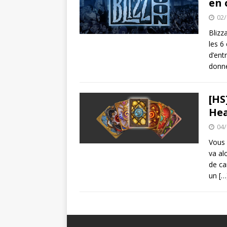
en 
02/
Blizz
les 6
d’ent
donne
[HS
Hea
04/
Vous 
va al
de ca
un
[…