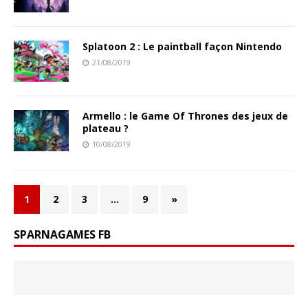
Splatoon 2 : Le paintball façon Nintendo
21/08/2019
Armello : le Game Of Thrones des jeux de
plateau ?
10/08/2019
1
2
3
…
9
»
SPARNAGAMES FB