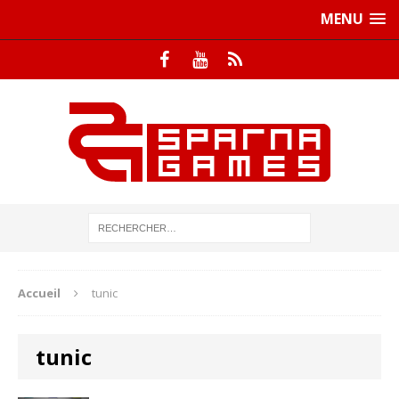
MENU
Accueil
tunic
tunic