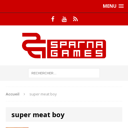
MENU
Accueil
super meat boy
super meat boy