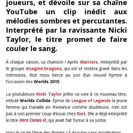
joueurs, et dévoile sur sa chaîne
YouTube un clip inédit aux
mélodies sombres et percutantes.
Interprété par la ravissante Nicki
Taylor, le titre promet de faire
couler le sang.
À chaque saison, sa chanson ! Après
Warriors
, interprété par
le groupe
Imagine Dragons
, qui est et restera gravé dans les
mémoires, Riot nous berce au son d’un nouvel hymne à
l’occasion des
Worlds 2015
.
La youtubeuse
Nicki Taylor
prête sa voix à ce nouveau titre,
intitulé
Worlds Collide
. Éprise de
League of Legends
la jeune
femme qui travaille en freelance comme doubleuse, n’en est
pas à son premier coup d’essai chez
Riot
. Elle a déjà interprété
le titre
Here Comes Vi
,
qui avait fait fureur à sa sortie.
Voici le cri de l’âme des Rioters ! À écouter sans modération.