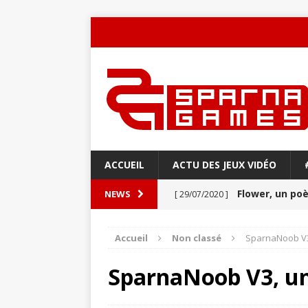
ACCUEIL
ACTU DES JEUX VIDÉO
Flower, un p
NEWS
[ 29/07/2020 ]
Never Alone : 
[ 27/03/2020 ]
Accueil
Non classé
SparnaNoob V3,
VIDÉO
SparnaNoob V3, un 
Aery : Un voya
[ 21/03/2020 ]