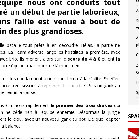
’équipe nous ont conduits tout
c
ré un début de partie laborieux,
A
ans faille est venue à bout de
S
v
in des plus grandioses.
A
p
e bataille tous prêts à en découdre. Hélas, la partie ne
s. La Team adverse lançe les hostilités la première, avec
C
vec brio. Ils mènent alors sur le
score de 4 à 0
et ont
la
Z
notre équipe, mais nous ne lâchons rien.
c
is les condamnent à un retour brutal à la réalité. En effet,
F
 nous réussissons à reprendre le contrôle. Puis un gank au
ner enfin la danse.
S
nous éliminons rapidement
le premier des trois drakes
qui
On ne céde rien à l’équipe ennemie. Désormais la jungle
SPA
lors le clou, avec un nouveau gank au bot. De quoi dépiter
la balance.
les tombent. L’ennemi s’empare de notre tourelle au mid,