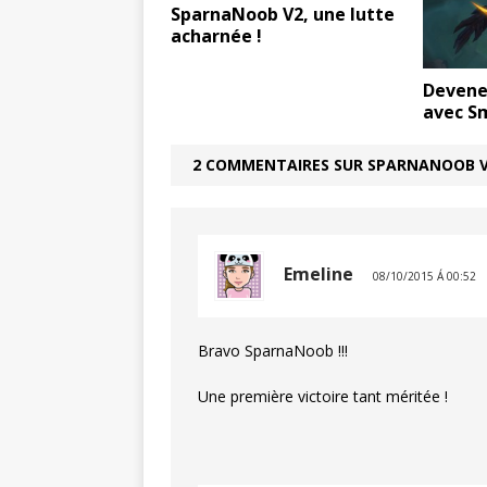
SparnaNoob V2, une lutte
acharnée !
Devene
avec S
2 COMMENTAIRES SUR SPARNANOOB V3
Emeline
08/10/2015 Á 00:52
Bravo SparnaNoob !!!
Une première victoire tant méritée !