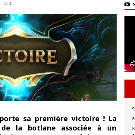
ker 2 : La seule limite est votre imagination !
2
vivre sa meilleure mort
ACTU DES JEUX VIDÉO
S
orte sa première victoire ! La
F
 de la botlane associée à un
N