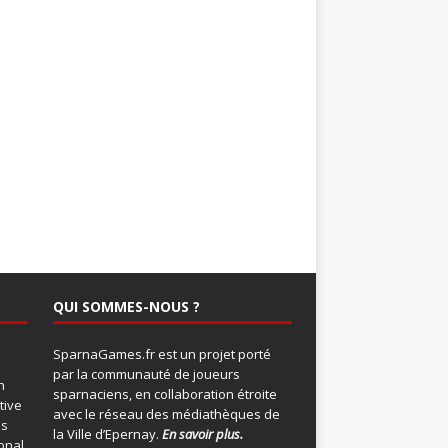
QUI SOMMES-NOUS ?
SparnaGames.fr est un projet porté
par la communauté de joueurs
n
sparnaciens, en collaboration étroite
tive
avec le réseau des médiathèques de
ns
la Ville d’Epernay.
En savoir plus.
onal
.