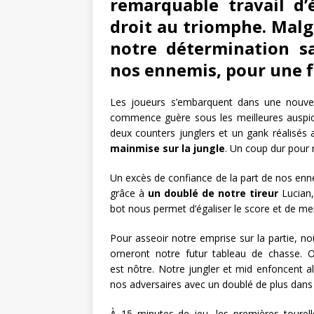
remarquable travail d
droit au triomphe. Malg
notre détermination s
nos ennemis, pour une f
Les joueurs s’embarquent dans une nouvell
commence guère sous les meilleures auspice
deux counters junglers et un gank réalisés a
mainmise sur la jungle
. Un coup dur pour 
Un excès de confiance de la part de nos ennem
grâce à
un doublé de notre tireur
Lucian,
bot nous permet d’égaliser le score et de me
Pour asseoir notre emprise sur la partie, 
orneront notre futur tableau de chasse. 
est nôtre. Notre jungler et mid enfoncent a
nos adversaires avec un doublé de plus dans 
À 15 minutes de jeu, les premières tourel