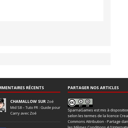
MMENTAIRES RÉCENTS
PARTAGER NOS ARTICLES
CHAMALLOW SUR
Zoé
Mid S8 – Tuto FR : Guide pour
SparnaGames
est mis à dispositio
Carry avec Zoé
selon les termes de la
licence Crea
Commons Attribution - Partage da
les Mêmes Conditions 4.0 Internati