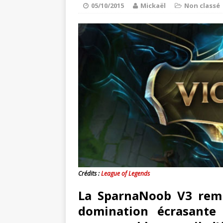
Super Mario Ma
[ 21/03/2020 ]
05/10/2015
Mickaël
Non classé
ACTU DES JEUX VIDÉO
Spiritfarer : 
[ 03/10/2020 ]
Crédits :
League of Legends
La SparnaNoob V3 remp
domination écrasante