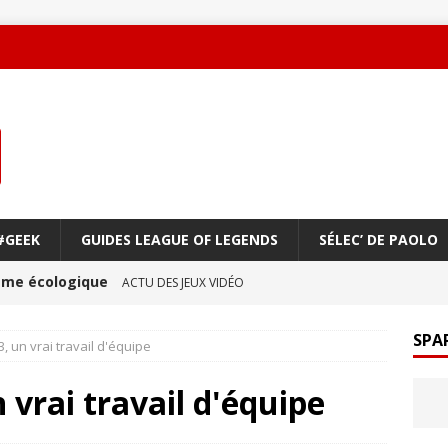
#GEEK
GUIDES LEAGUE OF LEGENDS
SÉLEC’ DE PAOLO
oème écologique
ACTU DES JEUX VIDÉO
une amitié qui réchauffe le cœur !
ACTU DES JEUX
SPA
 un vrai travail d'équipe
vrai travail d'équipe
ge à vol d’oiseau
ACTU DES JEUX VIDÉO