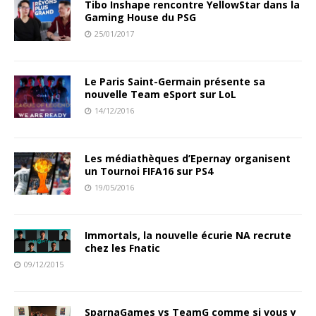
Tibo Inshape rencontre YellowStar dans la
Gaming House du PSG
25/01/2017
Le Paris Saint-Germain présente sa
nouvelle Team eSport sur LoL
14/12/2016
Les médiathèques d’Epernay organisent
un Tournoi FIFA16 sur PS4
19/05/2016
Immortals, la nouvelle écurie NA recrute
chez les Fnatic
09/12/2015
SparnaGames vs TeamG comme si vous y