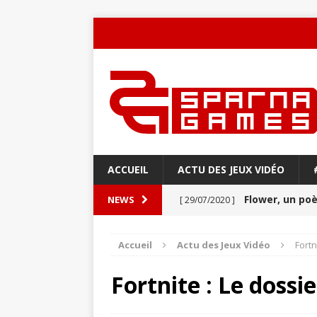
ACCUEIL
ACTU DES JEUX VIDÉO
Flower, un p
NEWS
[ 29/07/2020 ]
Never Alone : 
[ 27/03/2020 ]
Accueil
Actu des Jeux Vidéo
Fortn
VIDÉO
Fortnite : Le dossie
Aery : Un voya
[ 21/03/2020 ]