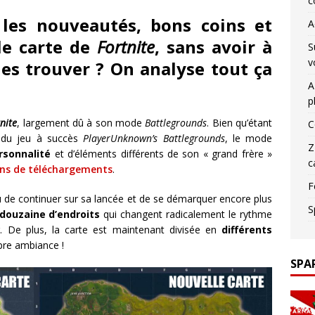
c
 les nouveautés, bons coins et
A
le carte de
Fortnite
, sans avoir à
S
v
es trouver ? On analyse tout ça
A
p
nite
, largement dû à son mode
Battlegrounds
. Bien qu’étant
C
e du jeu à succès
PlayerUnknown’s Battlegrounds
, le mode
Z
rsonnalité
et d’éléments différents de son « grand frère »
c
ons de téléchargements
.
F
u de continuer sur sa lancée et de se démarquer encore plus
S
douzaine d’endroits
qui changent radicalement le rythme
r. De plus, la carte est maintenant divisée en
différents
opre ambiance !
SPA