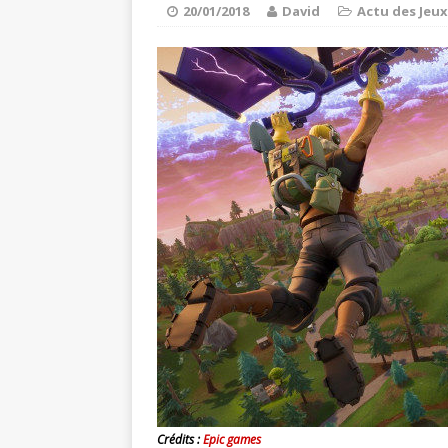
Super Mario Ma
[ 21/03/2020 ]
20/01/2018
David
Actu des Jeux
ACTU DES JEUX VIDÉO
Spiritfarer : 
[ 03/10/2020 ]
Crédits :
Epic games