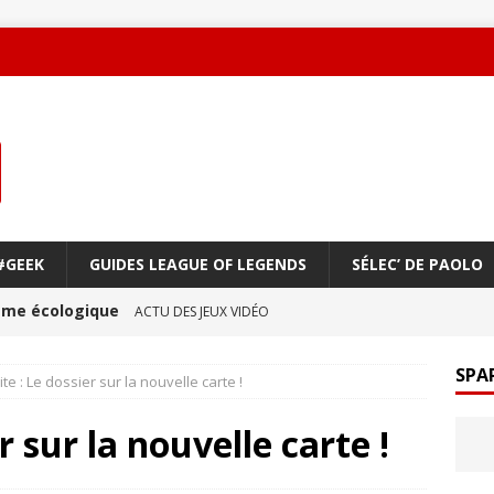
#GEEK
GUIDES LEAGUE OF LEGENDS
SÉLEC’ DE PAOLO
oème écologique
ACTU DES JEUX VIDÉO
une amitié qui réchauffe le cœur !
ACTU DES JEUX
SPA
ite : Le dossier sur la nouvelle carte !
r sur la nouvelle carte !
ge à vol d’oiseau
ACTU DES JEUX VIDÉO