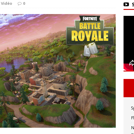
ker 2 : La seule limite est votre imagination !
 Vidéo
0
vivre sa meilleure mort
ACTU DES JEUX VIDÉO
S
F
N