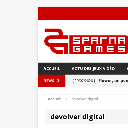
ACCUEIL
ACTU DES JEUX VIDÉO
Flower, un p
NEWS
[ 29/07/2020 ]
Never Alone : 
[ 27/03/2020 ]
Accueil
devolver digital
VIDÉO
devolver digital
Aery : Un voya
[ 21/03/2020 ]