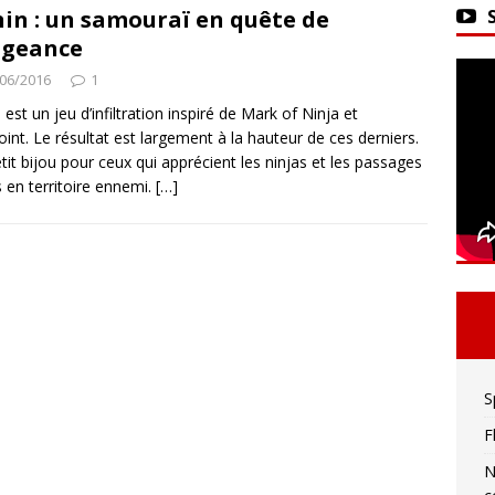
ker 2 : La seule limite est votre imagination !
in : un samouraï en quête de
ngeance
06/2016
1
vivre sa meilleure mort
ACTU DES JEUX VIDÉO
 est un jeu d’infiltration inspiré de Mark of Ninja et
int. Le résultat est largement à la hauteur de ces derniers.
tit bijou pour ceux qui apprécient les ninjas et les passages
fs en territoire ennemi.
[…]
S
F
N