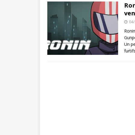
Super Mario Ma
[ 21/03/2020 ]
Ron
ve
ACTU DES JEUX VIDÉO
04/
Spiritfarer : 
[ 03/10/2020 ]
Ronin
Gunpo
Un pe
furti