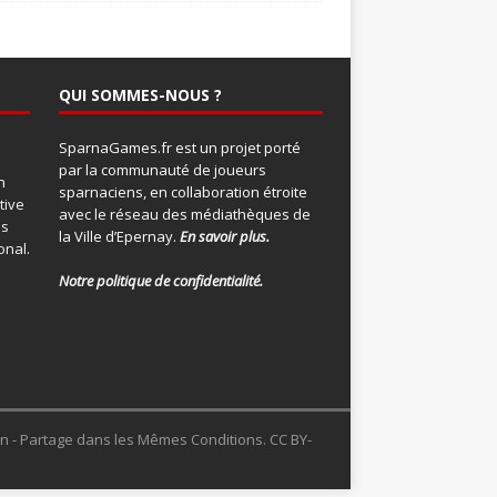
QUI SOMMES-NOUS ?
SparnaGames.fr est un projet porté
par la communauté de joueurs
n
sparnaciens, en collaboration étroite
tive
avec le réseau des médiathèques de
ns
la Ville d’Epernay.
En savoir plus.
onal
.
Notre politique de confidentialité.
ion - Partage dans les Mêmes Conditions. CC BY-