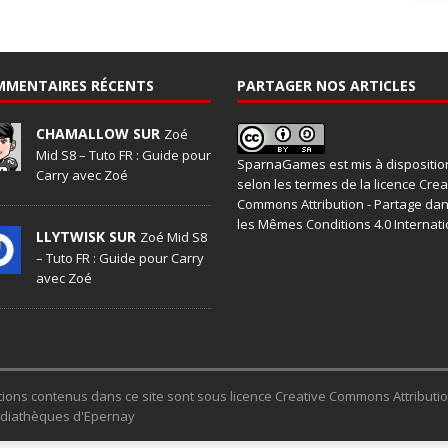
MMENTAIRES RÉCENTS
PARTAGER NOS ARTICLES
CHAMALLOW SUR
Zoé
Mid S8 – Tuto FR : Guide pour
SparnaGames
est mis à dispositio
Carry avec Zoé
selon les termes de la
licence Crea
Commons Attribution - Partage da
les Mêmes Conditions 4.0 Internati
LLYTWISK SUR
Zoé Mid S8
– Tuto FR : Guide pour Carry
avec Zoé
trations contenus dans ce site sont sous licence Creative Commons Attribut
Médiathèques d'Epernay