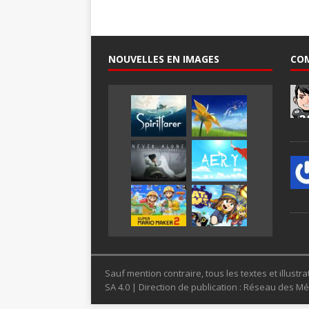
NOUVELLES EN IMAGES
CO
Sauf mention contraire, tous les textes et illus
SA 4.0 | Direction de publication : Réseau des 