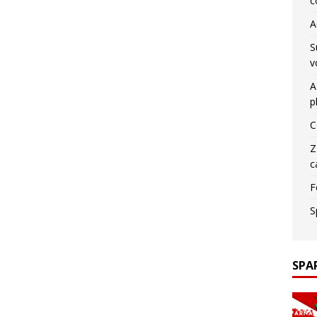
c
A
S
v
A
p
C
Z
c
F
S
SPA