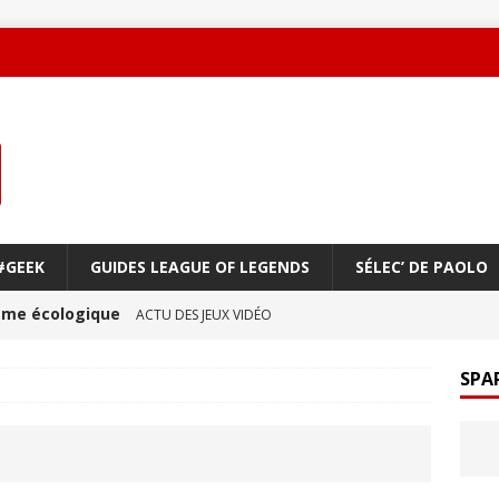
#GEEK
GUIDES LEAGUE OF LEGENDS
SÉLEC’ DE PAOLO
oème écologique
ACTU DES JEUX VIDÉO
une amitié qui réchauffe le cœur !
ACTU DES JEUX
SPA
ge à vol d’oiseau
ACTU DES JEUX VIDÉO