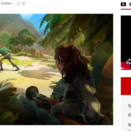
ker 2 : La seule limite est votre imagination !
 Vidéo
0
vivre sa meilleure mort
ACTU DES JEUX VIDÉO
S
F
N