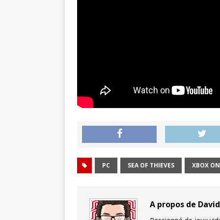
PC
SEA OF THIEVES
XBOX ON
A propos de Davi