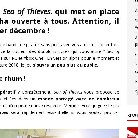
c
s
Sea of Thieves
, qui met en place
A
ha ouverte à tous. Attention, il
S
v
1er décembre !
A
p
e bande de pirates sans pitié avec vos amis, et couler tout
-ce la couleur des doublons dorés qui vous attire ?
Sea of
C
us
sur PC et Xbox One ! En version alpha pour le moment et
Z
stre 2018, le jeu
s’ouvre un peu plus au public
.
c
e rhum !
F
S
pératif ?
Concrètement,
Sea of Thieves
vous propose de
rs et îles dans un
monde partagé avec de nombreux
ités d’un pirate qui se respecte. Même si vous joignez le jeu
ates
sera rapidement essentielle si vous voulez profiter
SPA