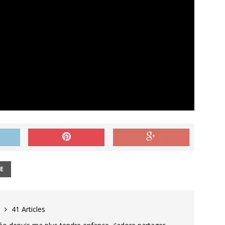
E
d
41 Articles