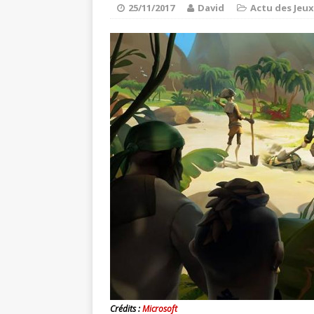
Super Mario Ma
[ 21/03/2020 ]
25/11/2017
David
Actu des Jeux
ACTU DES JEUX VIDÉO
Spiritfarer : 
[ 03/10/2020 ]
Crédits :
Microsoft