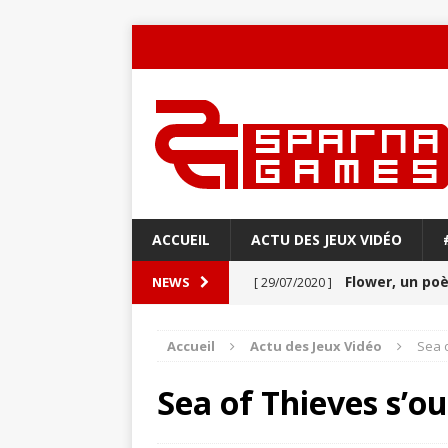
ACCUEIL
ACTU DES JEUX VIDÉO
Flower, un p
NEWS
[ 29/07/2020 ]
Never Alone : 
[ 27/03/2020 ]
Accueil
Actu des Jeux Vidéo
Sea 
VIDÉO
Sea of Thieves s’o
Aery : Un voya
[ 21/03/2020 ]