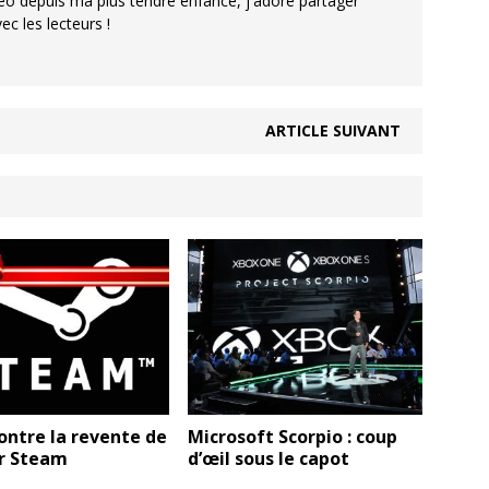
éo depuis ma plus tendre enfance, j'adore partager
 les lecteurs !
ARTICLE SUIVANT
ontre la revente de
Microsoft Scorpio : coup
ur Steam
d’œil sous le capot