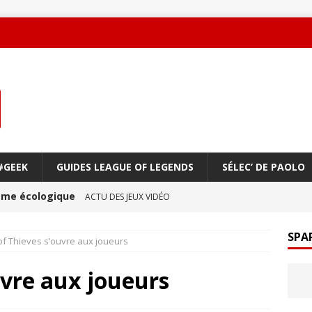
#GEEK
GUIDES LEAGUE OF LEGENDS
SÉLEC’ DE PAOLO
oème écologique
ACTU DES JEUX VIDÉO
une amitié qui réchauffe le cœur !
ACTU DES JEUX
SPA
of Thieves s’ouvre aux joueurs
uvre aux joueurs
ge à vol d’oiseau
ACTU DES JEUX VIDÉO