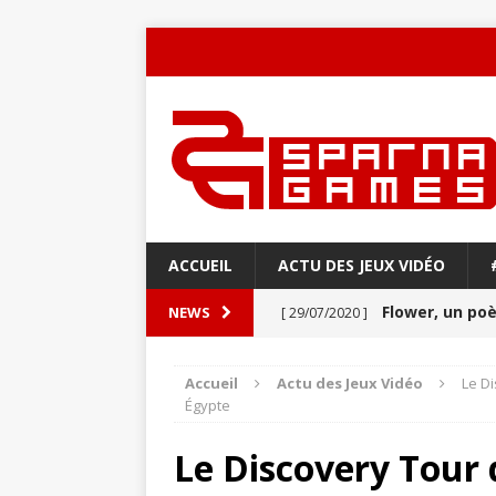
ACCUEIL
ACTU DES JEUX VIDÉO
Flower, un p
NEWS
[ 29/07/2020 ]
Never Alone : 
[ 27/03/2020 ]
Accueil
Actu des Jeux Vidéo
Le Di
Égypte
VIDÉO
Aery : Un voya
[ 21/03/2020 ]
Le Discovery Tour 