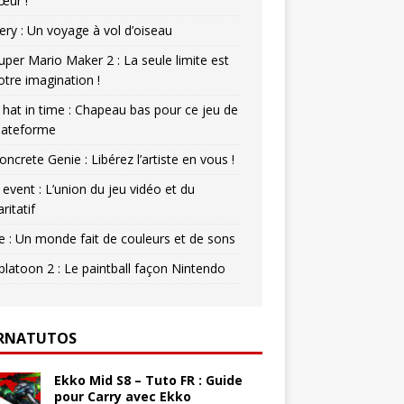
œur !
ery : Un voyage à vol d’oiseau
uper Mario Maker 2 : La seule limite est
otre imagination !
 hat in time : Chapeau bas pour ce jeu de
lateforme
oncrete Genie : Libérez l’artiste en vous !
 event : L’union du jeu vidéo et du
aritatif
e : Un monde fait de couleurs et de sons
platoon 2 : Le paintball façon Nintendo
RNATUTOS
Ekko Mid S8 – Tuto FR : Guide
pour Carry avec Ekko