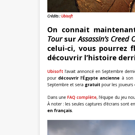
Crédits :
Ubisoft
On connait maintenan
Tour
sur
Assassin’s Creed O
celui-ci, vous pourrez 
découvrir l’histoire derr
Ubisoft
l’avait annoncé en Septembre dern
pour
découvrir l’Égypte ancienne
à son 
Septembre et sera
gratuit
pour les joueurs q
Dans une
FAQ complète
, l’équipe du jeu n
À noter : les seules captures d’écrans sont 
en français
.