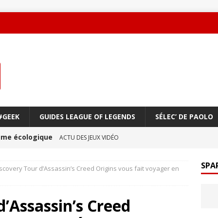
#GEEK
GUIDES LEAGUE OF LEGENDS
SÉLEC’ DE PAOLO
oème écologique
ACTU DES JEUX VIDÉO
une amitié qui réchauffe le cœur !
ACTU DES JEUX
SPA
scovery Tour d’Assassin’s Creed Origins vous fait voyager en
ge à vol d’oiseau
ACTU DES JEUX VIDÉO
d’Assassin’s Creed