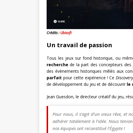
Crédits :
Ubisoft
Un travail de passion
Tous les jeux sur fond historique, ou même 
recherche
de la part des concepteurs des 
des évènements historiques mêlés aux consp
parfait
pour cette expérience ! Ce
Discover
de développement du jeu et de découvrir
le
Jean Guesdon, le directeur créatif du jeu, rés
Pour nous, il s’agit d’un vieux rêve, et 
adhérer totalement à l’idée. Nous tenion
nos équipes ont reconstitué l’Égypte !