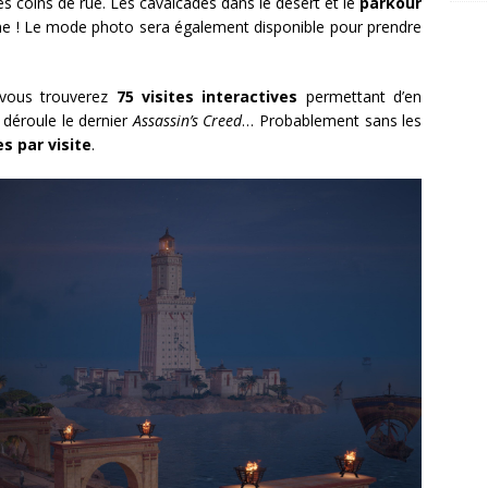
es coins de rue. Les cavalcades dans le désert et le
parkour
e ! Le mode photo sera également disponible pour prendre
, vous trouverez
75 visites interactives
permettant d’en
 déroule le dernier
Assassin’s Creed
… Probablement sans les
s par visite
.