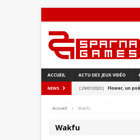
ACCUEIL
ACTU DES JEUX VIDÉO
Flower, un p
NEWS
[ 29/07/2020 ]
Never Alone : 
[ 27/03/2020 ]
Accueil
Wakfu
VIDÉO
Wakfu
Aery : Un voya
[ 21/03/2020 ]