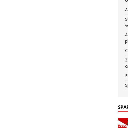
c
A
S
v
A
p
C
Z
c
F
S
SPA