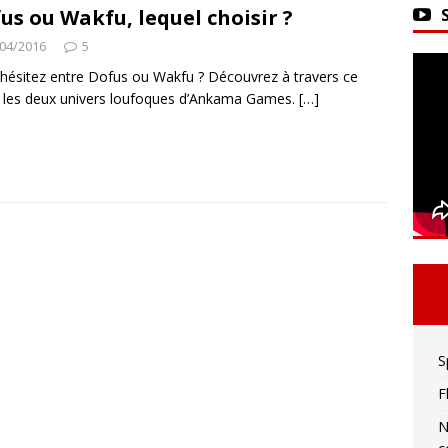
ker 2 : La seule limite est votre imagination !
us ou Wakfu, lequel choisir ?
04/2016
5
hésitez entre Dofus ou Wakfu ? Découvrez à travers ce
vivre sa meilleure mort
ACTU DES JEUX VIDÉO
 les deux univers loufoques d’Ankama Games.
[…]
S
F
N