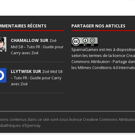
MMENTAIRES RÉCENTS
PARTAGER NOS ARTICLES
CHAMALLOW SUR
Zoé
Mid S8 – Tuto FR : Guide pour
SparnaGames
est mis à dispositio
Carry avec Zoé
selon les termes de la
licence Crea
Commons Attribution - Partage da
les Mêmes Conditions 4.0 Internati
LLYTWISK SUR
Zoé Mid S8
– Tuto FR : Guide pour Carry
avec Zoé
trations contenus dans ce site sont sous licence Creative Commons Attribut
Médiathèques d'Epernay