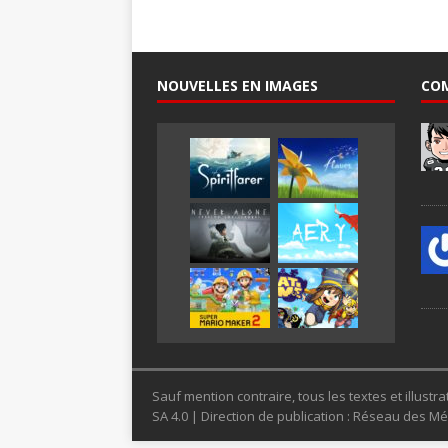
NOUVELLES EN IMAGES
CO
Sauf mention contraire, tous les textes et illus
SA 4.0 | Direction de publication : Réseau des 