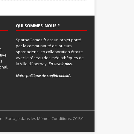
QUI SOMMES-NOUS ?
SparnaGames.fr est un projet porté
par la communauté de joueurs
n
sparnaciens, en collaboration étroite
tive
avec le réseau des médiathèques de
ns
la Ville d’Epernay.
En savoir plus.
onal
.
Notre politique de confidentialité.
ion - Partage dans les Mêmes Conditions. CC BY-