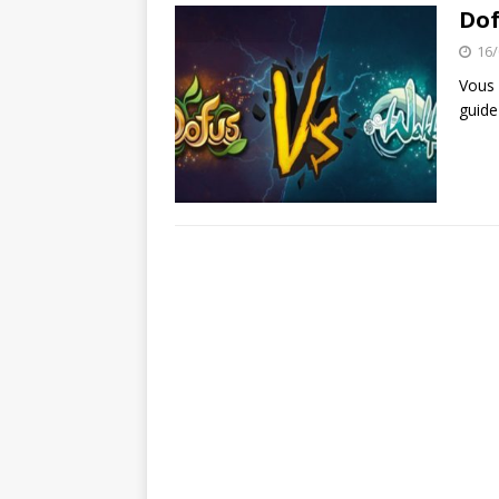
Super Mario Ma
[ 21/03/2020 ]
Dof
ACTU DES JEUX VIDÉO
16/
Vous 
Spiritfarer : 
[ 03/10/2020 ]
guide