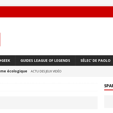
#GEEK
GUIDES LEAGUE OF LEGENDS
SÉLEC’ DE PAOLO
oème écologique
ACTU DES JEUX VIDÉO
une amitié qui réchauffe le cœur !
ACTU DES JEUX
SPA
ge à vol d’oiseau
ACTU DES JEUX VIDÉO