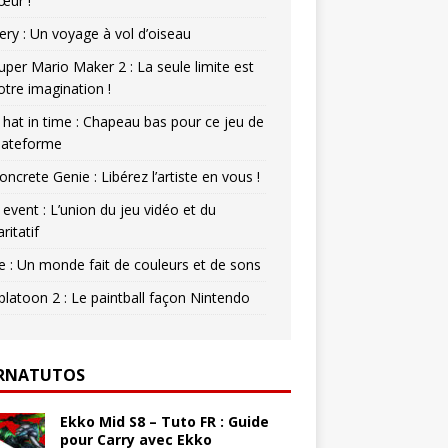
œur !
ery : Un voyage à vol d’oiseau
uper Mario Maker 2 : La seule limite est
otre imagination !
 hat in time : Chapeau bas pour ce jeu de
lateforme
oncrete Genie : Libérez l’artiste en vous !
 event : L’union du jeu vidéo et du
aritatif
e : Un monde fait de couleurs et de sons
platoon 2 : Le paintball façon Nintendo
RNATUTOS
Ekko Mid S8 – Tuto FR : Guide
pour Carry avec Ekko