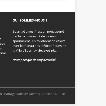
QUI SOMMES-NOUS ?
SparnaGames.fr est un projet porté
par la communauté de joueurs
n
sparnaciens, en collaboration étroite
tive
avec le réseau des médiathèques de
ns
la Ville d’Epernay.
En savoir plus.
onal
.
Notre politique de confidentialité.
ion - Partage dans les Mêmes Conditions. CC BY-