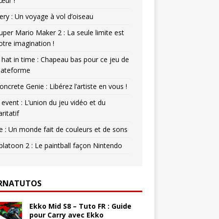
œur !
ery : Un voyage à vol d’oiseau
uper Mario Maker 2 : La seule limite est
otre imagination !
 hat in time : Chapeau bas pour ce jeu de
lateforme
oncrete Genie : Libérez l’artiste en vous !
 event : L’union du jeu vidéo et du
aritatif
e : Un monde fait de couleurs et de sons
platoon 2 : Le paintball façon Nintendo
RNATUTOS
Ekko Mid S8 – Tuto FR : Guide
pour Carry avec Ekko