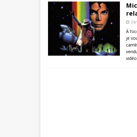
Super Mario Ma
[ 21/03/2020 ]
Mic
rel
ACTU DES JEUX VIDÉO
29/
Spiritfarer : 
[ 03/10/2020 ]
À l’o
je vo
carri
vendu
vidéo