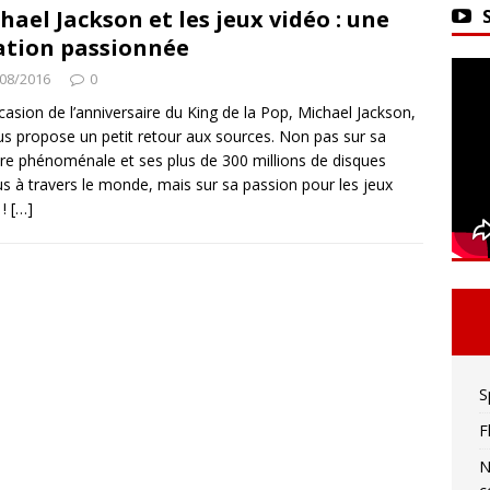
ker 2 : La seule limite est votre imagination !
hael Jackson et les jeux vidéo : une
ation passionnée
08/2016
0
vivre sa meilleure mort
ACTU DES JEUX VIDÉO
ccasion de l’anniversaire du King de la Pop, Michael Jackson,
us propose un petit retour aux sources. Non pas sur sa
ère phénoménale et ses plus de 300 millions de disques
s à travers le monde, mais sur sa passion pour les jeux
 !
[…]
S
F
N