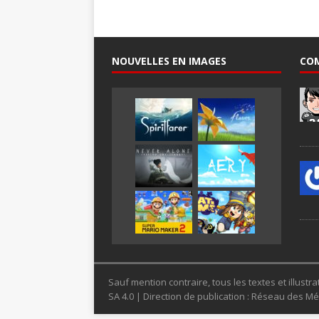
NOUVELLES EN IMAGES
CO
Sauf mention contraire, tous les textes et illus
SA 4.0 | Direction de publication : Réseau des 