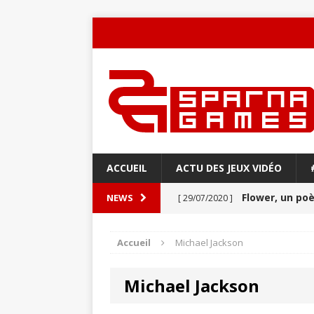
ACCUEIL
ACTU DES JEUX VIDÉO
Flower, un p
NEWS
[ 29/07/2020 ]
Never Alone : 
[ 27/03/2020 ]
Accueil
Michael Jackson
VIDÉO
Michael Jackson
Aery : Un voya
[ 21/03/2020 ]