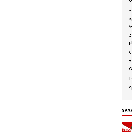
c
A
S
v
A
p
C
Z
c
F
S
SPA