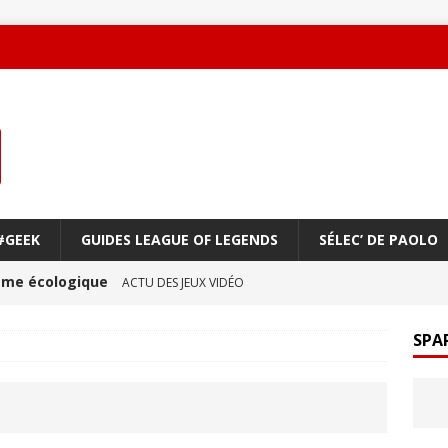
#GEEK
GUIDES LEAGUE OF LEGENDS
SÉLEC’ DE PAOLO
oème écologique
ACTU DES JEUX VIDÉO
une amitié qui réchauffe le cœur !
ACTU DES JEUX
SPA
ge à vol d’oiseau
ACTU DES JEUX VIDÉO