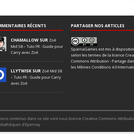
MMENTAIRES RÉCENTS
PARTAGER NOS ARTICLES
CHAMALLOW SUR
Zoé
Mid S8 – Tuto FR : Guide pour
SparnaGames
est mis à dispositio
Carry avec Zoé
selon les termes de la
licence Crea
Commons Attribution - Partage da
les Mêmes Conditions 4.0 Internati
LLYTWISK SUR
Zoé Mid S8
– Tuto FR : Guide pour Carry
avec Zoé
trations contenus dans ce site sont sous licence Creative Commons Attribut
Médiathèques d'Epernay