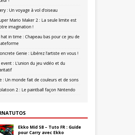
œur !
ery : Un voyage à vol d’oiseau
uper Mario Maker 2 : La seule limite est
otre imagination !
 hat in time : Chapeau bas pour ce jeu de
lateforme
oncrete Genie : Libérez l’artiste en vous !
 event : L’union du jeu vidéo et du
aritatif
e : Un monde fait de couleurs et de sons
platoon 2 : Le paintball façon Nintendo
RNATUTOS
Ekko Mid S8 – Tuto FR : Guide
pour Carry avec Ekko