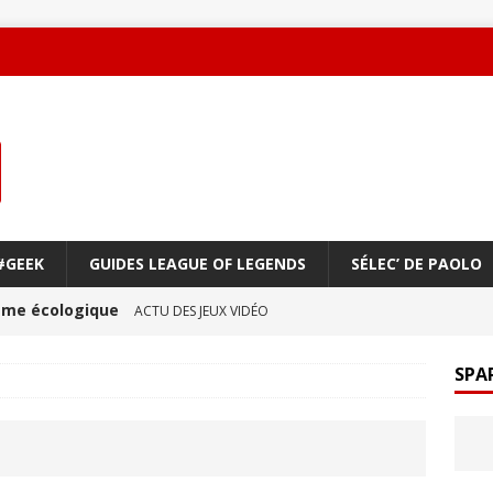
#GEEK
GUIDES LEAGUE OF LEGENDS
SÉLEC’ DE PAOLO
oème écologique
ACTU DES JEUX VIDÉO
une amitié qui réchauffe le cœur !
ACTU DES JEUX
SPA
ge à vol d’oiseau
ACTU DES JEUX VIDÉO