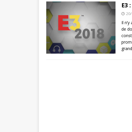
Super Mario Ma
[ 21/03/2020 ]
E3 
ACTU DES JEUX VIDÉO
20/
Il n’
Spiritfarer : 
[ 03/10/2020 ]
de do
const
prome
grand