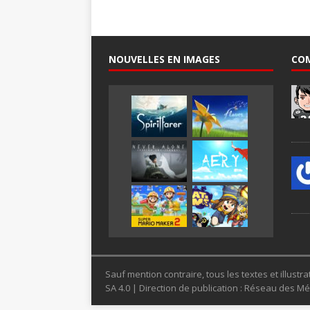
NOUVELLES EN IMAGES
CO
Sauf mention contraire, tous les textes et illus
SA 4.0 | Direction de publication : Réseau des 