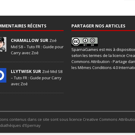
MMENTAIRES RÉCENTS
PARTAGER NOS ARTICLES
CHAMALLOW SUR
Zoé
Mid S8 – Tuto FR : Guide pour
SparnaGames
est mis à dispositio
Carry avec Zoé
selon les termes de la
licence Crea
Commons Attribution - Partage da
les Mêmes Conditions 4.0 Internati
LLYTWISK SUR
Zoé Mid S8
– Tuto FR : Guide pour Carry
avec Zoé
trations contenus dans ce site sont sous licence Creative Commons Attribut
Médiathèques d'Epernay