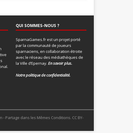
QUI SOMMES-NOUS ?
SparnaGames.fr est un projet porté
par la communauté de joueurs
n
sparnaciens, en collaboration étroite
tive
avec le réseau des médiathèques de
ns
la Ville d’Epernay.
En savoir plus.
onal
.
Notre politique de confidentialité.
ion - Partage dans les Mêmes Conditions. CC BY-