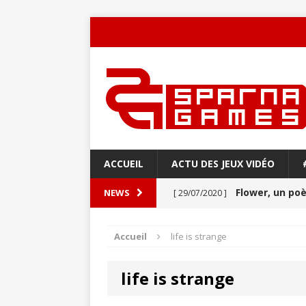
ACCUEIL
ACTU DES JEUX VIDÉO
Flower, un p
NEWS
[ 29/07/2020 ]
Never Alone : 
[ 27/03/2020 ]
Accueil
life is strange
VIDÉO
life is strange
Aery : Un voya
[ 21/03/2020 ]