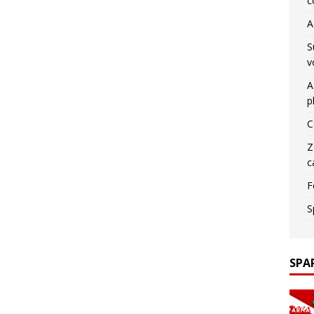
c
A
S
v
A
p
C
Z
c
F
S
SPA