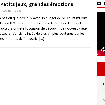
ker 2 : La seule limite est votre imagination !
: Petits jeux, grandes émotions
06/2018
0
y a pas eu que des jeux avec un budget de plusieurs millions
vivre sa meilleure mort
ACTU DES JEUX VIDÉO
llars à l’E3 ! Les conférences des différents éditeurs et
ructeurs ont été l’occasion de découvrir de nouveaux jeux
tteurs, d’anciens indés de plus en plus soutenus par les
es marques de l’industrie.
[…]
S
F
N