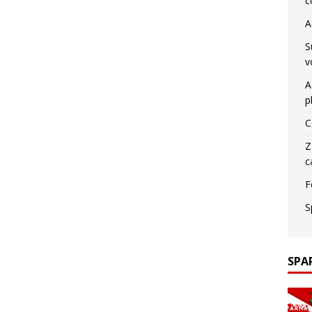
c
A
S
v
A
p
C
Z
c
F
S
SPA