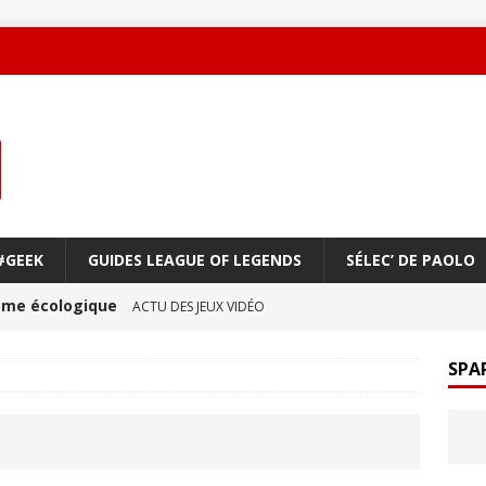
#GEEK
GUIDES LEAGUE OF LEGENDS
SÉLEC’ DE PAOLO
oème écologique
ACTU DES JEUX VIDÉO
une amitié qui réchauffe le cœur !
ACTU DES JEUX
SPA
ge à vol d’oiseau
ACTU DES JEUX VIDÉO