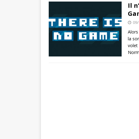
Super Mario Ma
[ 21/03/2020 ]
Il 
Ga
ACTU DES JEUX VIDÉO
09/
Spiritfarer : 
[ 03/10/2020 ]
Alors
la so
volet
Norma