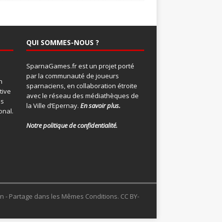
QUI SOMMES-NOUS ?
SparnaGames.fr est un projet porté
par la communauté de joueurs
n
sparnaciens, en collaboration étroite
tive
avec le réseau des médiathèques de
ns
la Ville d’Epernay.
En savoir plus.
onal
.
Notre politique de confidentialité.
ion - Partage dans les Mêmes Conditions. CC BY-