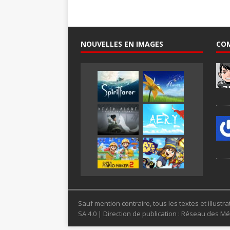
NOUVELLES EN IMAGES
CO
Sauf mention contraire, tous les textes et illus
SA 4.0 | Direction de publication : Réseau des 