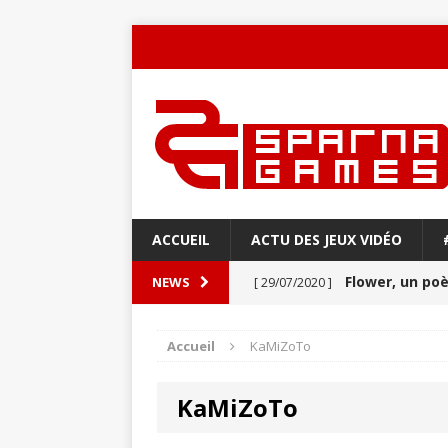
ACCUEIL
ACTU DES JEUX VIDÉO
Flower, un p
NEWS
[ 29/07/2020 ]
Never Alone : 
[ 27/03/2020 ]
Accueil
KaMiZoTo
VIDÉO
KaMiZoTo
Aery : Un voya
[ 21/03/2020 ]