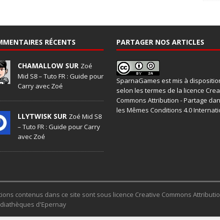
MMENTAIRES RÉCENTS
PARTAGER NOS ARTICLES
CHAMALLOW SUR
Zoé
Mid S8 – Tuto FR : Guide pour
SparnaGames
est mis à dispositio
Carry avec Zoé
selon les termes de la
licence Crea
Commons Attribution - Partage da
les Mêmes Conditions 4.0 Internati
LLYTWISK SUR
Zoé Mid S8
– Tuto FR : Guide pour Carry
avec Zoé
trations contenus dans ce site sont sous licence Creative Commons Attribut
Médiathèques d'Epernay