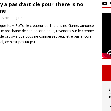
ker 2 : La seule limite est votre imagination !
n’y a pas d’article pour There is no
me
02/2016
2
vivre sa meilleure mort
ACTU DES JEUX VIDÉO
 que KaMiZoTo, le créateur de There is no Game, annonce
rtie prochaine de son second opus, revenons sur le premier
 de cet ovni que vous ne connaissez peut-être pas encore…
l, ce n’est pas un jeu !
[…]
S
F
N