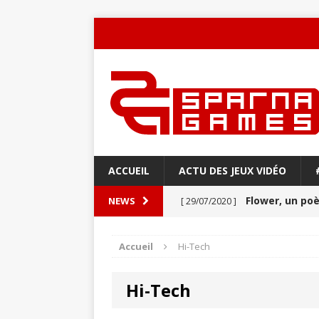
ACCUEIL
ACTU DES JEUX VIDÉO
Flower, un p
NEWS
[ 29/07/2020 ]
Never Alone : 
[ 27/03/2020 ]
Accueil
Hi-Tech
VIDÉO
Hi-Tech
Aery : Un voya
[ 21/03/2020 ]