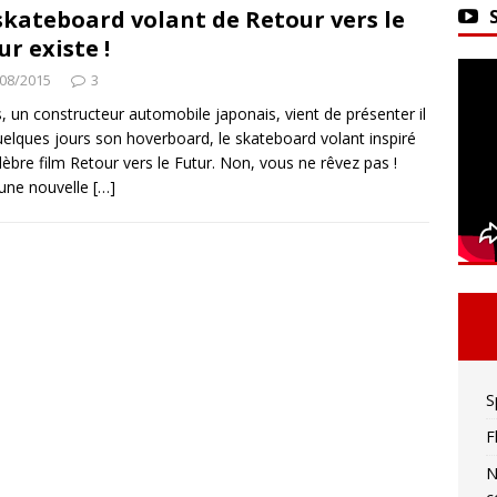
ker 2 : La seule limite est votre imagination !
skateboard volant de Retour vers le
ur existe !
08/2015
3
vivre sa meilleure mort
ACTU DES JEUX VIDÉO
, un constructeur automobile japonais, vient de présenter il
uelques jours son hoverboard, le skateboard volant inspiré
lèbre film Retour vers le Futur. Non, vous ne rêvez pas !
 une nouvelle
[…]
S
F
N