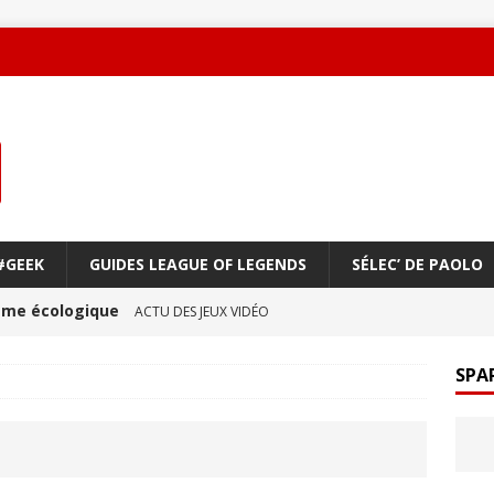
#GEEK
GUIDES LEAGUE OF LEGENDS
SÉLEC’ DE PAOLO
oème écologique
ACTU DES JEUX VIDÉO
une amitié qui réchauffe le cœur !
ACTU DES JEUX
SPA
ge à vol d’oiseau
ACTU DES JEUX VIDÉO