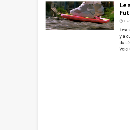
Super Mario Ma
[ 21/03/2020 ]
Le 
Fut
ACTU DES JEUX VIDÉO
07/
Spiritfarer : 
[ 03/10/2020 ]
Lexus
y a q
du cé
Voici