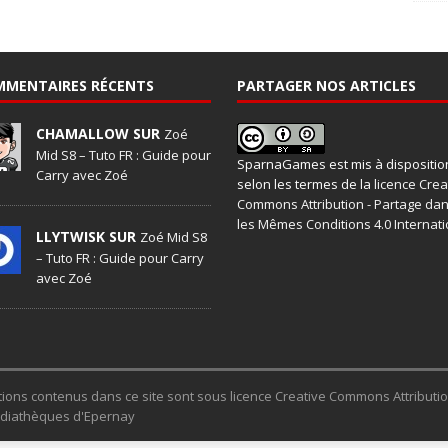
MMENTAIRES RÉCENTS
PARTAGER NOS ARTICLES
CHAMALLOW SUR
Zoé
Mid S8 – Tuto FR : Guide pour
SparnaGames
est mis à dispositio
Carry avec Zoé
selon les termes de la
licence Crea
Commons Attribution - Partage da
les Mêmes Conditions 4.0 Internati
LLYTWISK SUR
Zoé Mid S8
– Tuto FR : Guide pour Carry
avec Zoé
trations contenus dans ce site sont sous licence Creative Commons Attribut
Médiathèques d'Epernay