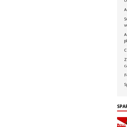
c
A
S
v
A
p
C
Z
c
F
S
SPA