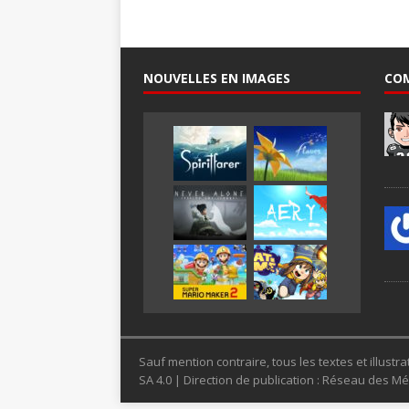
NOUVELLES EN IMAGES
CO
Sauf mention contraire, tous les textes et illus
SA 4.0 | Direction de publication : Réseau des 