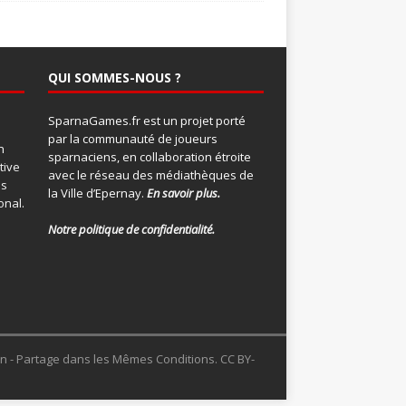
QUI SOMMES-NOUS ?
SparnaGames.fr est un projet porté
par la communauté de joueurs
n
sparnaciens, en collaboration étroite
tive
avec le réseau des médiathèques de
ns
la Ville d’Epernay.
En savoir plus.
onal
.
Notre politique de confidentialité.
ion - Partage dans les Mêmes Conditions. CC BY-