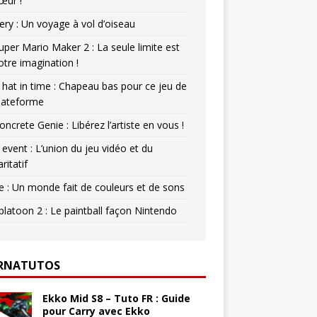
œur !
ery : Un voyage à vol d’oiseau
uper Mario Maker 2 : La seule limite est
otre imagination !
 hat in time : Chapeau bas pour ce jeu de
lateforme
oncrete Genie : Libérez l’artiste en vous !
 event : L’union du jeu vidéo et du
aritatif
e : Un monde fait de couleurs et de sons
platoon 2 : Le paintball façon Nintendo
RNATUTOS
Ekko Mid S8 – Tuto FR : Guide
pour Carry avec Ekko